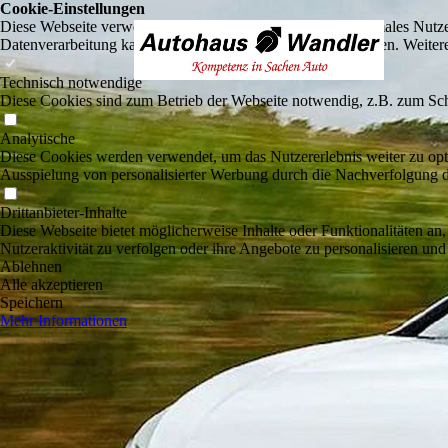
Cookie-Einstellungen
Diese Webseite verwendet Cookies, um Besuchern ein optimales Nutzerer
Datenverarbeitung kann dann auch in einem Drittland erfolgen. Weiter
Technisch notwendige
Diese Cookies sind zum Betrieb der Webseite notwendig, z.B. zum Sch
Analytische
Diese Cookies werden verwendet, um das Nutzererlebnis weiter zu optim
Ausspielung von personalisierter Werbung durch die Nachverfolgung de
Drittanbieter-Inhalte
Diese Webseite bietet möglicherweise Inhalte oder Funktionalitäten an,
Nutzeraktivität zu verfolgen oder ihre Angebote zu personalisieren und
Ablehnen
Alle akzeptieren
Speichern
Mehr Informationen