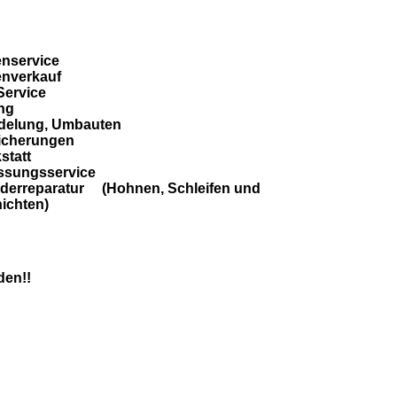
enservice
fenverkauf
Service
ing
edelung, Umbauten
sicherungen
statt
assungsservice
inderreparatur (Hohnen, Schleifen und
ichten)
den!!