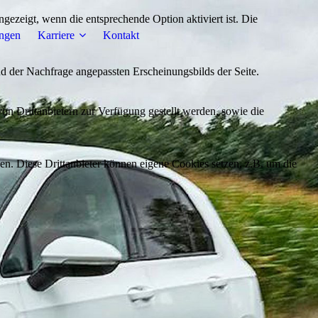
ezeigt, wenn die entsprechende Option aktiviert ist. Die
ungen
Karriere
Kontakt
d der Nachfrage angepassten Erscheinungsbilds der Seite.
on Drittanbietern zur Verfügung gestellt werden, sowie die
den. Diese Drittanbieter können eigene Cookies setzen, z.B. um die