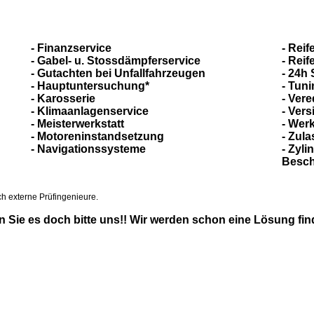
-
Finanzservice
- Reif
- Gabel- u. Stossdämpferservice
- Rei
- Gutachten bei Unfallfahrzeugen
- 24h 
- Hauptuntersuchung*
- Tun
- Karosserie
- Ver
- Klimaanlagenservice
- Ver
- Meisterwerkstatt
- Werk
- Motoreninstandsetzung
- Zul
- Navigationssysteme
- Zyl
Besch
h externe Prüfingenieure.
en Sie es doch bitte uns!! Wir werden schon eine Lösung fin