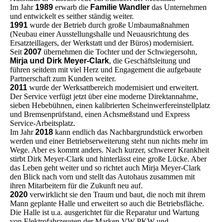
Im Jahr
1989
erwarb die
Familie Wandler
das Unternehmen
und entwickelt es seither ständig weiter.
1991
wurde der Betrieb durch große Umbaumaßnahmen
(Neubau einer Ausstellungshalle und Neuausrichtung des
Ersatzteillagers, der Werkstatt und der Büros) modernisiert.
Seit
2007
übernehmen die Tochter und der Schwiegersohn,
Mirja und Dirk Meyer-Clark
, die Geschäftsleitung und
führen seitdem mit viel Herz und Engagement die aufgebaute
Partnerschaft zum Kunden weiter.
2011
wurde der Werksattbereich modernisiert und erweitert.
Der Service verfügt jetzt über eine moderne Direktannahme,
sieben Hebebühnen, einen kalibrierten Scheinwerfereinstellplatz
und Bremsenprüfstand, einen Achsmeßstand und Express
Service-Arbeitsplatz.
Im Jahr
2018
kann endlich das Nachbargrundstück erworben
werden und einer Betriebserweiterung steht nun nichts mehr im
Wege. Aber es kommt anders. Nach kurzer, schwerer Krankheit
stirbt Dirk Meyer-Clark und hinterlässt eine große Lücke. Aber
das Leben geht weiter und so richtet auch Mirja Meyer-Clark
den Blick nach vorn und stellt das Autohaus zusammen mit
ihren Mitarbeitern für die Zukunft neu auf.
2020
verwirklicht sie den Traum und baut, die noch mit ihrem
Mann geplante Halle und erweitert so auch die Betriebsfläche.
Die Halle ist u.a. ausgerichtet für die Reparatur und Wartung
von Elektrofahrzeugen der Marken VW PKW und