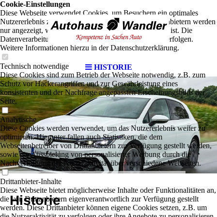
Cookie-Einstellungen
Diese Webseite verwendet Cookies, um Besuchern ein optimales
Nutzererlebnis zu bieten. Bestimmte Inhalte von Drittanbietern werden
nur angezeigt, wenn die entsprechende Option aktiviert ist. Die
Datenverarbeitung kann dann auch in einem Drittland erfolgen.
Weitere Informationen hierzu in der Datenschutzerklärung.
Technisch notwendige
HISTORIE
Diese Cookies sind zum Betrieb der Webseite notwendig, z.B. zum
Schutz vor Hackerangriffen und zur Gewährleistung eines
konsistenten und der Nachfrage angepassten Erscheinungsbilds der
Seite.
Analytische
Diese Cookies werden verwendet, um das Nutzererlebnis weiter zu
optimieren. Hierunter fallen auch Statistiken, die dem
Webseitenbetreiber von Drittanbietern zur Verfügung gestellt werden,
sowie die Ausspielung von personalisierter Werbung durch die
Nachverfolgung der Nutzeraktivität über verschiedene Webseiten.
Drittanbieter-Inhalte
Diese Webseite bietet möglicherweise Inhalte oder Funktionalitäten an,
Historie
die von Drittanbietern eigenverantwortlich zur Verfügung gestellt
werden. Diese Drittanbieter können eigene Cookies setzen, z.B. um
die Nutzeraktivität zu verfolgen oder ihre Angebote zu personalisieren