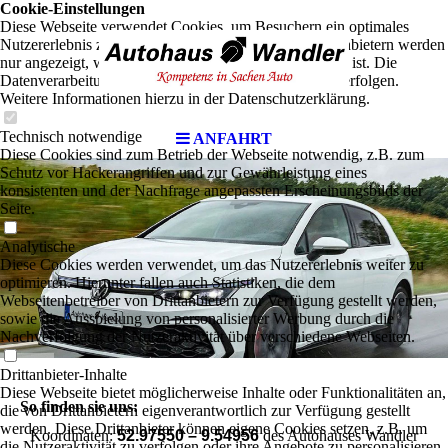
Cookie-Einstellungen
Diese Webseite verwendet Cookies, um Besuchern ein optimales
Nutzererlebnis zu bieten. Bestimmte Inhalte von Drittanbietern werden
nur angezeigt, wenn die entsprechende Option aktiviert ist. Die
Datenverarbeitung kann dann auch in einem Drittland erfolgen.
Weitere Informationen hierzu in der Datenschutzerklärung.
Technisch notwendige
ANFAHRT
Diese Cookies sind zum Betrieb der Webseite notwendig, z.B. zum
Schutz vor Hackerangriffen und zur Gewährleistung eines
konsistenten und der Nachfrage angepassten Erscheinungsbilds der
Seite.
Analytische
Diese Cookies werden verwendet, um das Nutzererlebnis weiter zu
optimieren. Hierunter fallen auch Statistiken, die dem
Webseitenbetreiber von Drittanbietern zur Verfügung gestellt werden,
sowie die Ausspielung von personalisierter Werbung durch die
Nachverfolgung der Nutzeraktivität über verschiedene Webseiten.
Drittanbieter-Inhalte
Diese Webseite bietet möglicherweise Inhalte oder Funktionalitäten an,
So finden sie uns:
die von Drittanbietern eigenverantwortlich zur Verfügung gestellt
werden. Diese Drittanbieter können eigene Cookies setzen, z.B. um
Koordinaten:
52.97550 – 9.54956
des Autohauses Wandler
die Nutzeraktivität zu verfolgen oder ihre Angebote zu personalisieren